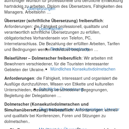
aufrichtiger Wunsch für professionelle und berufliche Entwicklung
hartnäckig zu arbeiten, Diplom des Übersetzers, Fähigkeiten des
Übersetzungen
Managers. Arbeitslohn …
Übersetzer (schriftliche Übersetzung) freiberuflich
:
Anforderungen: die Fähigkeit professionell, qualitativ und
Dolmetschen
verantwortlich schriftliche Übersetzungen zu erfüllen,
obligatorisches Vorhandensein von Telefon, PC,
Internetanschluss. Die Bezahlung der erfüllten Arbeiten, Tarifen
Simultanübersetzung
und Bedingungen werden individuell besprochen …
Reiseführer – Dolmetscher freiberuflich
: Wir arbeiten mit
Bewohnern verschiedener, für die Touristen interessanter
Mündliches Konsekutivdolmetschen
Gebieten der Ukraine.
Anforderungen
: die Fähigkeit, interessant und organisiert die
Ausflüge durchzuführen, Wissen von Etikette und kulturellen
Schriftliche Übersetzung
Unterschieden, Gestaltung verschiedener Begegnungen,
Begleitung der Delegationen …
Dolmetscher (Konsekutivdolmetschen und
Übersetzungen von schöngeistigen Literatur
Simultanübersetzung) freiberuflich
: Anforderungen: schnell
und qualitativ bei Konferenzen, Foren und Sitzungen zu
dolmetschen..